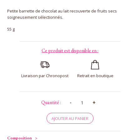
Petite barrette de chocolat au lait recouverte de fruits secs
soigneusement sélectionnés.
55 g
Ce produit est disponible en :
Livraison par Chronopost
Retrait en boutique
quantité
-
+
Quantité :
de
Barrette
Mendiant
AJOUTER AU PANIER
Lait
Composition