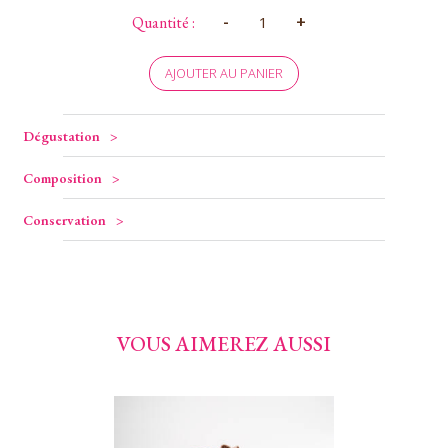
quantité
-
+
Quantité :
de
Boîte
pâte
AJOUTER AU PANIER
de
fruits
715g
Dégustation
Composition
Conservation
VOUS AIMEREZ AUSSI