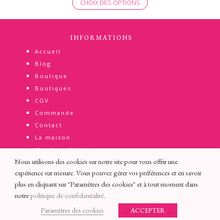
CHOIX DES OPTIONS
INFORMATIONS
Accueil
Blog
Boutique
Boutiques
CGV
Commande
Contact
La maison
Mentions légales
Nous utilisons des cookies sur notre site pour vous offrir une
Modalités de livraison
expérience sur mesure. Vous pouvez gérer vos préférences et en savoir
Mon compte
plus en cliquant sur "Paramètres des cookies" et à tout moment dans
Panier
notre
politique de confidentialité
.
Pâques
Paramètres des cookies
ACCEPTER