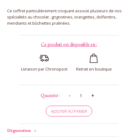
Ce coffret particulièrement croquant associe plusieurs de nos
spécialités au chocolat : grignotines, orangettes, dolfentins,
mendiants et bûchettes pralinées.
Ce produit est disponible en :
Livraison par Chronopost
Retrait en boutique
quantité
-
+
Quantité :
de
Coffret
Spécialités
AJOUTER AU PANIER
370g
Dégustation