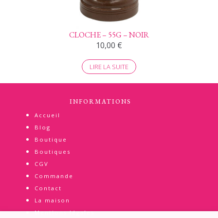
CLOCHE – 55G – NOIR
10,00
€
LIRE LA SUITE
INFORMATIONS
Accueil
Blog
Boutique
Boutiques
CGV
Commande
Contact
La maison
Mentions légales