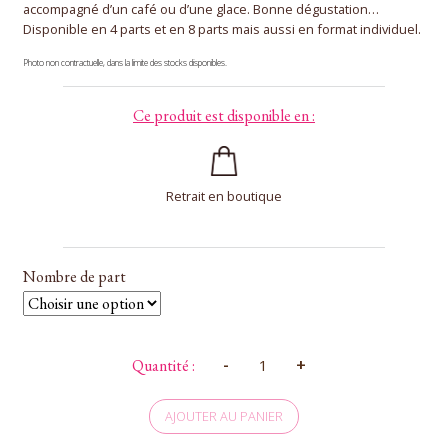
accompagné d’un café ou d’une glace. Bonne dégustation…
Disponible en 4 parts et en 8 parts mais aussi en format individuel.
Photo non contractuelle, dans la limite des stocks disponibles.
Ce produit est disponible en :
Retrait en boutique
Nombre de part
quantité
-
+
Quantité :
de
Nougat
de
AJOUTER AU PANIER
Tours