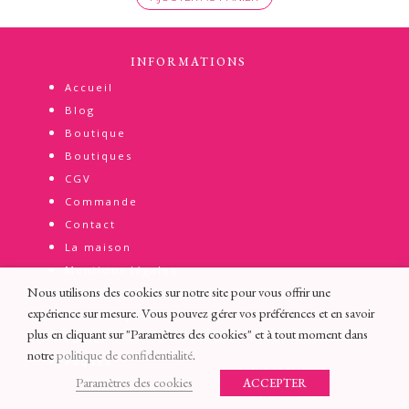
INFORMATIONS
Accueil
Blog
Boutique
Boutiques
CGV
Commande
Contact
La maison
Mentions légales
Nous utilisons des cookies sur notre site pour vous offrir une
Modalités de livraison
expérience sur mesure. Vous pouvez gérer vos préférences et en savoir
Mon compte
plus en cliquant sur "Paramètres des cookies" et à tout moment dans
Panier
notre
politique de confidentialité
.
Pâques
Paramètres des cookies
ACCEPTER